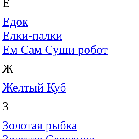
Е
Едок
Елки-палки
Ем Сам Суши робот
Ж
Желтый Куб
З
Золотая рыбка