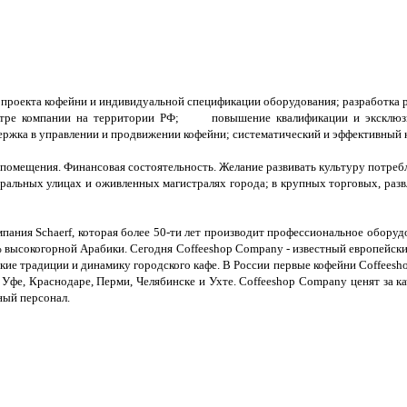
н проекта кофейни и индивидуальной спецификации оборудования; разработк
 центре компании на территории РФ; повышение квалификации и эксклюз
держка в управлении и продвижении кофейни; систематический и эффективный
помещения. Финансовая состоятельность. Желание развивать культуру потребл
льных улицах и оживленных магистралях города; в крупных торговых, развлек
пания Schaerf, которая более 50-ти лет производит профессиональное оборудо
% высокогорной Арабики. Сегодня Coffeeshop Company - известный европейски
кие традиции и динамику городского кафе. В России первые кофейни Coffeesh
, Уфе, Краснодаре, Перми, Челябинске и Ухте. Coffeeshop Company ценят за 
ный персонал.