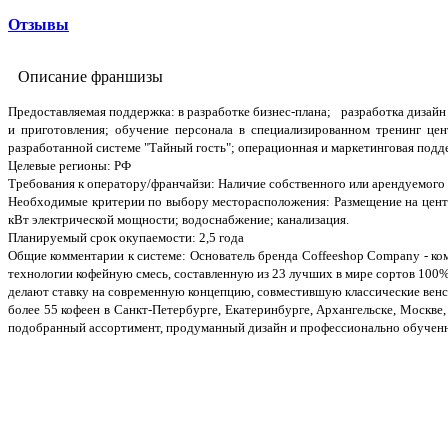
Отзывы
Описание франшизы
Предоставляемая поддержка: в разработке бизнес-плана; разработка дизай
и приготовления; обучение персонала в специализированном тренинг
разработанной системе "Тайный гость"; операционная и маркетинговая под
Целевые регионы: РФ
Требования к оператору/франчайзи: Наличие собственного или арендуемого 
Необходимые критерии по выбору месторасположения: Размещение на центра
кВт электрической мощности; водоснабжение; канализация.
Планируемый срок окупаемости: 2,5 года
Общие комментарии к системе: Основатель бренда Coffeeshop Company - ком
технологии кофейную смесь, составленную из 23 лучших в мире сортов 100
делают ставку на современную концепцию, совместившую классические венс
более 55 кофеен в Санкт-Петербурге, Екатеринбурге, Архангельске, Москве
подобранный ассортимент, продуманный дизайн и профессионально обучен