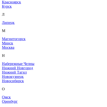
Красноярск
Курск
Л
Липецк
М
Магнитогорск
Минск
Москва
Н
Набережные Челны
Нижний Новгород
Нижний Тагил
Новокузнецк
Новосибирск
О
Омск
Оренбург