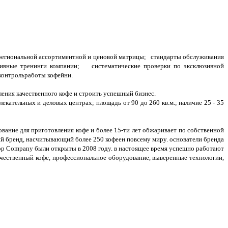
а региональной ассортиментной и ценовой матрицы; стандарты обслуживания
ивные тренинги компании; систематические проверки по эксклюзивной
 контрольработы кофейни.
ения качественного кофе и строить успешный бизнес.
ательных и деловых центрах; площадь от 90 до 260 кв.м.; наличие 25 - 35
вание для приготовления кофе и более 15-ти лет обжаривает по собственной
й бренд, насчитывающий более 250 кофеен повсему миру. основатели бренда
op Company были открыты в 2008 году. в настоящее время успешно работают
качественный кофе, профессиональное оборудование, выверенные технологии,