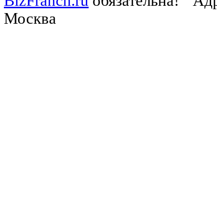
BizFranch.ru
обязательна!
Адр
Москва