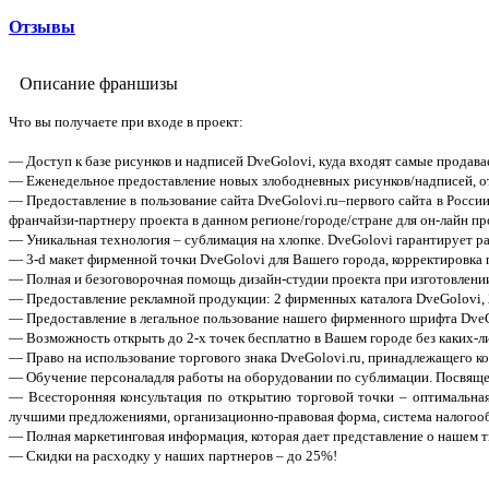
Отзывы
Описание франшизы
Что вы получаете при входе в проект:
— Доступ к базе рисунков и надписей DveGolovi, куда входят самые продав
— Еженедельное предоставление новых злободневных рисунков/надписей, 
— Предоставление в пользование сайта DveGolovi.ru–первого сайта в Росси
франчайзи-партнеру проекта в данном регионе/городе/стране для он-лайн пр
— Уникальная технология – сублимация на хлопке. DveGolovi гарантирует р
— 3-d макет фирменной точки DveGolovi для Вашего города, корректировка 
— Полная и безоговорочная помощь дизайн-студии проекта при изготовлении
— Предоставление рекламной продукции: 2 фирменных каталога DveGolovi, 2
— Предоставление в легальное пользование нашего фирменного шрифта DveG
— Возможность открыть до 2-х точек бесплатно в Вашем городе без каких-л
— Право на использование торгового знака DveGolovi.ru, принадлежащего 
— Обучение персоналадля работы на оборудовании по сублимации. Посвящение
— Всесторонняя консультация по открытию торговой точки – оптимальная
лучшими предложениями, организационно-правовая форма, система налогоо
— Полная маркетинговая информация, которая дает представление о нашем т
— Скидки на расходку у наших партнеров – до 25%!