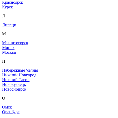
Красноярск
Курск
Л
Липецк
М
Магнитогорск
Минск
Москва
Н
Набережные Челны
Нижний Новгород
Нижний Тагил
Новокузнецк
Новосибирск
О
Омск
Оренбург