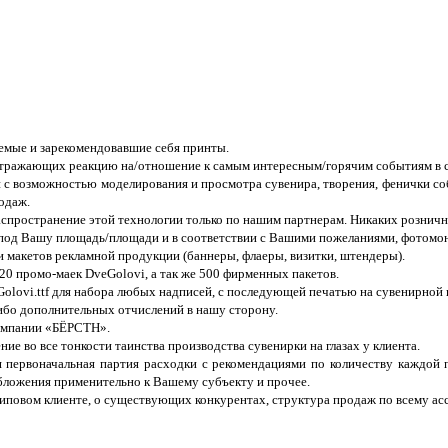
аемые и зарекомендовавшие себя принты.
отражающих реакцию на/отношение к самым интересным/горячим cобытиям в с
и с возможностью моделирования и просмотра сувенира, творения, фенички со
одаж.
аспространение этой технологии только по нашим партнерам. Никаких рознич
под Вашу площадь/площади и в соответствии с Вашими пожеланиями, фотомонт
 макетов рекламной продукции (баннеры, флаеры, визитки, штендеры).
0 промо-маек DveGolovi, а так же 500 фирменных пакетов.
olovi.ttf для набора любых надписей, с последующей печатью на сувенирной
ибо дополнительных отчислений в нашу сторону.
компании «БЁРСТН».
 во все тонкости таинства производства сувенирки на глазах у клиента.
 первоначальная партия расходки с рекомендациями по количеству каждой 
бложения применительно к Вашему субъекту и прочее.
иповом клиенте, о существующих конкурентах, структура продаж по всему асс