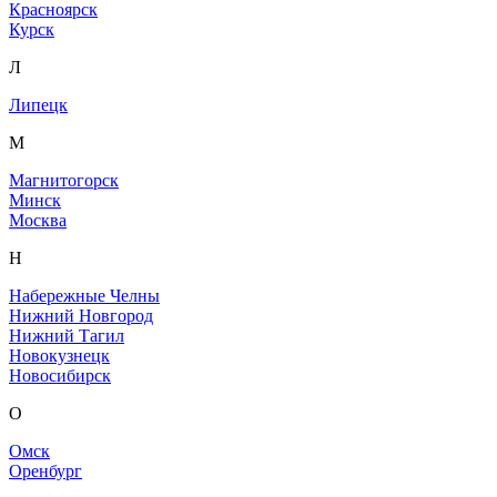
Красноярск
Курск
Л
Липецк
М
Магнитогорск
Минск
Москва
Н
Набережные Челны
Нижний Новгород
Нижний Тагил
Новокузнецк
Новосибирск
О
Омск
Оренбург