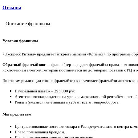
Отзывы
Описание франшизы
Условия франшизы
«Экспресс Ритейл» предлагает открыть магазин «Копейка» по программе об
Обратный франчайзинг
– франчайзер передает франчайзи права пользован
исключением алкоголя, который поставляется по договорам поставки с РЦ и 
По итогам реализации товара франчайзер выплачивает франчайзи агентское 
Паушальный платеж – 295 000 руб.
Агентское вознаграждение на уровне маржинальной рентабельности 
Роялти (ежемесячные выплаты) 2% от всего товарооборота
Мы предлагаем
Централизованные поставки товара с Распределительного центра ком
Право пользования брендом.
Право пользования торговыми технологиями.