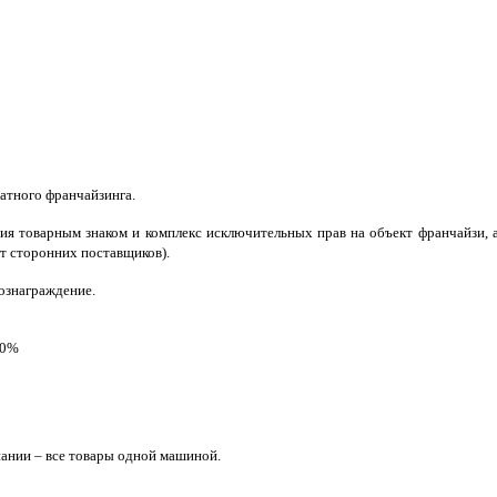
ратного франчайзинга.
ия товарным знаком и комплекс исключительных прав на объект франчайзи, а
от сторонних поставщиков).
вознаграждение.
20%
пании – все товары одной машиной.