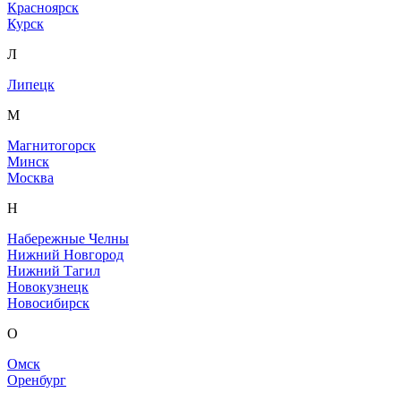
Красноярск
Курск
Л
Липецк
М
Магнитогорск
Минск
Москва
Н
Набережные Челны
Нижний Новгород
Нижний Тагил
Новокузнецк
Новосибирск
О
Омск
Оренбург