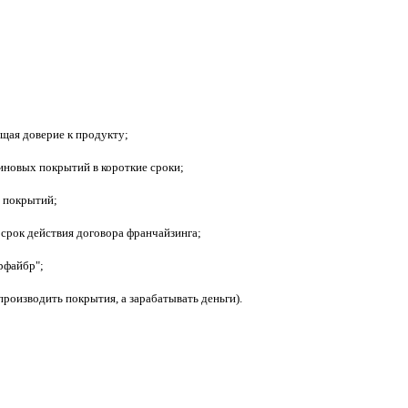
ющая доверие к продукту;
зиновых покрытий в короткие сроки;
х покрытий;
 срок действия договора франчайзинга;
рфайбр";
производить покрытия, а зарабатывать деньги).