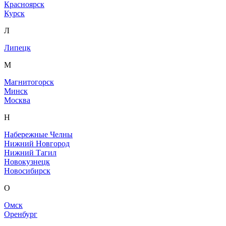
Красноярск
Курск
Л
Липецк
М
Магнитогорск
Минск
Москва
Н
Набережные Челны
Нижний Новгород
Нижний Тагил
Новокузнецк
Новосибирск
О
Омск
Оренбург