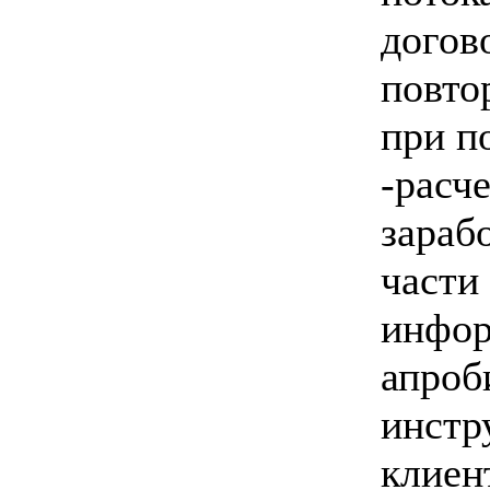
догов
повто
при п
-расч
зараб
части
инфор
апроб
инстр
клиен