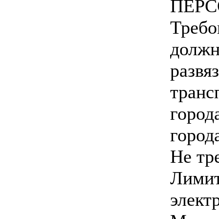
ПЕРС
Требо
должн
развя
транс
город
город
Не тр
Лимит
элект