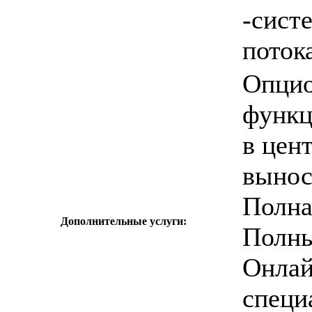
-сист
поток
Опцио
функц
в цен
вынос
Полна
Дополнительные услуги:
Полны
Онлай
специ