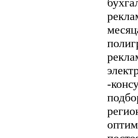
бухга
рекла
месяц
полиг
рекла
элект
-конс
подбо
регио
оптим
посто