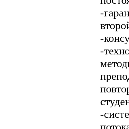
-гара
второ
-конс
-техн
метод
препо
повто
студе
-сист
поток