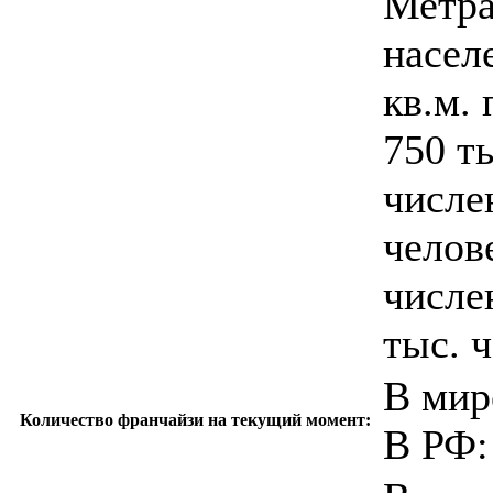
Метра
насел
кв.м.
750 т
числе
челов
числе
тыс. 
В мир
Количество франчайзи на текущий момент:
В РФ: