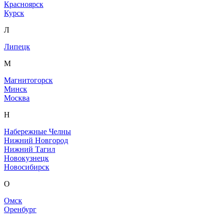
Красноярск
Курск
Л
Липецк
М
Магнитогорск
Минск
Москва
Н
Набережные Челны
Нижний Новгород
Нижний Тагил
Новокузнецк
Новосибирск
О
Омск
Оренбург