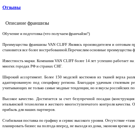
Отзывы
Описание франшизы
Обучение и подготовка (что получаем франчайзи?)
Преимущества франшизы VAN CLIFF Являясь производителем и оптовым про
становится все более востребованной.Перечислим основные преимущества 
Известность марки. Компания VAN CLIFF более 14 лет успешно работает на 
многих городах РФ и странах СНГ.
Широкий ассортимент. Более 150 моделей костюмов из тканей верха разл
адаптированную под специфику региона. Благодаря удачным стилевым ре
учитывающих не только самые модные тенденции, но и вкусы российских по
Высокое качество. Достигается за счет безупречной посадки (конструкци
итальянской технологии и жесткого многоступенчатого контроля качества.
прибыль для наших партнеров.
Стабильная поставка по графику и сервис высокого уровня. Отсутствие «тамо
планировать бизнес на полгода вперед, не выходя из дома, экономя время и д