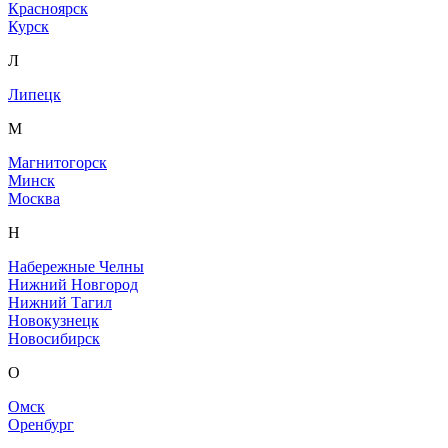
Красноярск
Курск
Л
Липецк
М
Магнитогорск
Минск
Москва
Н
Набережные Челны
Нижний Новгород
Нижний Тагил
Новокузнецк
Новосибирск
О
Омск
Оренбург