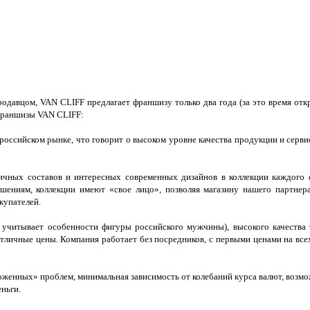
давцом, VAN CLIFF предлагает франшизу только два года (за это время отк
франшизы VAN CLIFF:
российском рынке, что говорит о высоком уровне качества продукции и серв
ичных составов и интересных современных дизайнов в коллекции каждого с
шениям, коллекции имеют «свое лицо», позволяя магазину нашего партнера
купателей.
я учитывает особенности фигуры российского мужчины), высокого качества 
 Отличные цены. Компания работает без посредников, с первыми ценами на вс
женных» проблем, минимальная зависимость от колебаний курса валют, возможн
еньги.