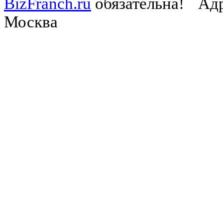
BizFranch.ru
обязательна!
Адр
Москва