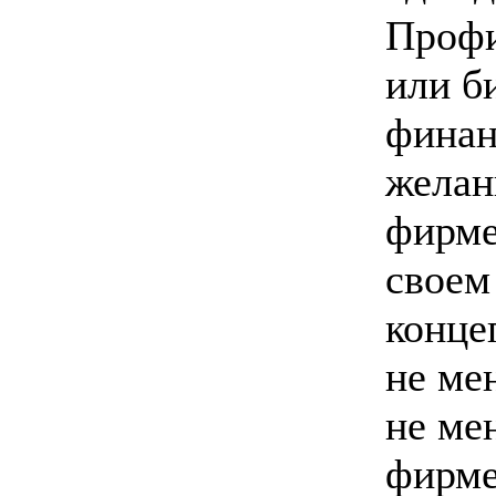
Профи
или б
финан
желан
фирме
своем
конце
не ме
не ме
фирме