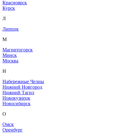
Красноярск
Курск
Л
Липецк
М
Магнитогорск
Минск
Москва
Н
Набережные Челны
Нижний Новгород
Нижний Тагил
Новокузнецк
Новосибирск
О
Омск
Оренбург