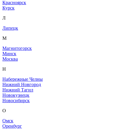
Красноярск
Курск
Л
Липецк
М
Магнитогорск
Минск
Москва
Н
Набережные Челны
Нижний Новгород
Нижний Тагил
Новокузнецк
Новосибирск
О
Омск
Оренбург